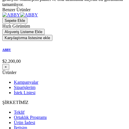
tamamlıyor.
Benzer Ürünler
Sepete Ekle
Hızlı Görünüm
Alışveriş Listeme Ekle
Karşılaştırma listesine ekle
ABBY
$2.200,00
×
Ürünler
Kampanyalar
Siparişlerim
İstek Listesi
ŞİRKETİMİZ
Teklif
Ortaklık Programı
Ürün İadesi
İletişim