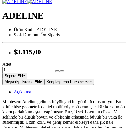
ADELINE
Ürün Kodu:
ADELINE
Stok Durumu:
Ön Sipariş
$3.115,00
Adet
Sepete Ekle
Alışveriş Listeme Ekle
Karşılaştırma listesine ekle
Açıklama
Muhteşem Adeline gelinlik büyüleyici bir görüntü oluşturuyor. Bu
kılıf elbise geometrik dantel motifleriyle süslenmiştir. Bir korsajın ön
kısmı parlak kumaştan yapılmıştır. Bu yüksek boyunlu elbise, V
şeklinde bir düşük boyun ve elbisenin arkasında büyük bir yaka ile
süslenmiştir. Uzun kollu ve geniş kemer elbiseyi daha şık hale
getiriyor. Muhteşem plaket ve orta uzunlukta kuyruk bu görünümü