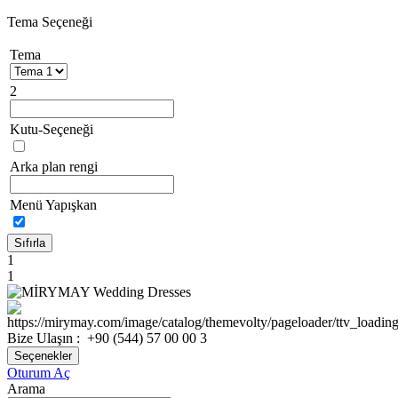
Tema Seçeneği
Tema
2
Kutu-Seçeneği
Arka plan rengi
Menü Yapışkan
Sıfırla
1
1
Bize Ulaşın :
+90 (544) 57 00 00 3
Seçenekler
Oturum Aç
Arama