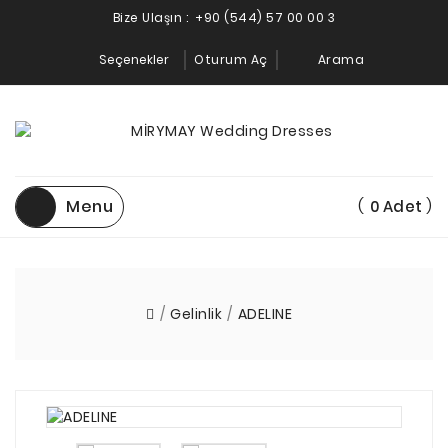
Bize Ulaşın :
+90 (544) 57 00 00 3
Seçenekler
Oturum Aç
Arama
Menu
(
)
0
Adet
Gelinlik
ADELINE