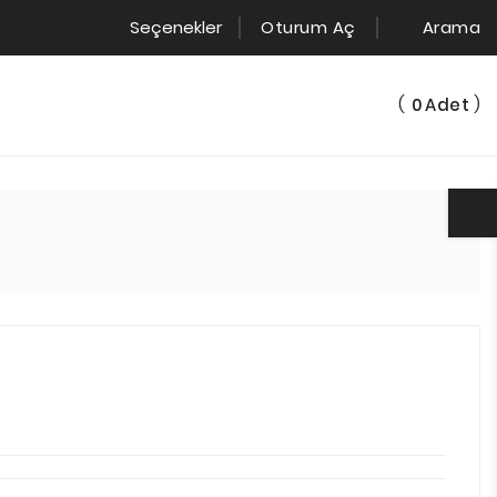
Seçenekler
Oturum Aç
Arama
(
)
0
Adet