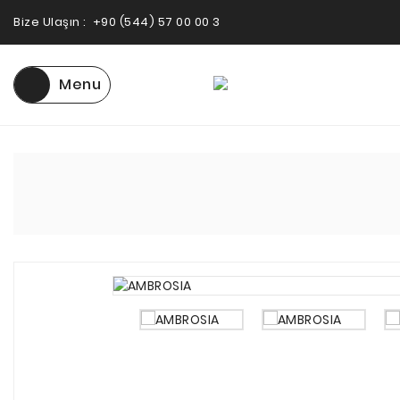
Bize Ulaşın :
+90 (544) 57 00 00 3
Menu