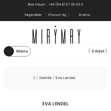
Bize Ulaşın :
+90 (544) 57 00 00 3
Seçenekler
Oturum Aç
Arama
Menu
(
)
0
Adet
Gelinlik
Eva Lendel
EVA LENDEL