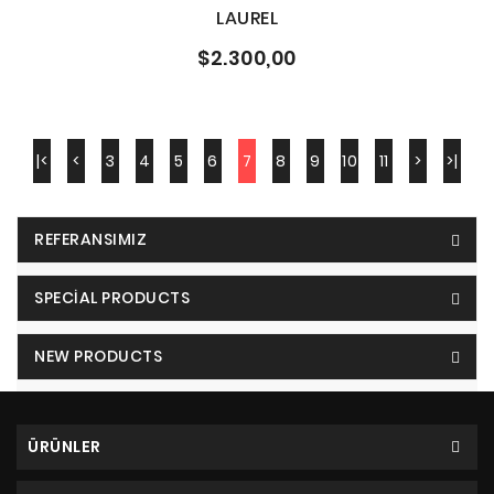
LAUREL
$2.300,00
|<
<
3
4
5
6
7
8
9
10
11
>
>|
REFERANSIMIZ
SPECIAL PRODUCTS
NEW PRODUCTS
ÜRÜNLER