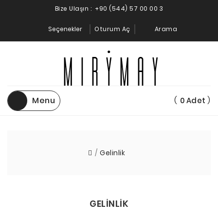
Bize Ulaşın :
+90 (544) 57 00 00 3
Seçenekler
Oturum Aç
Arama
Menu
(
)
0
Adet
Gelinlik
GELINLIK