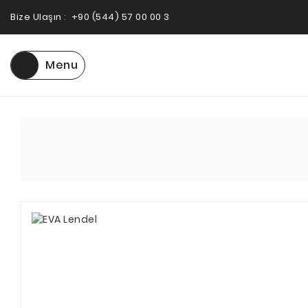
Bize Ulaşın :
+90 (544) 57 00 00 3
Menu