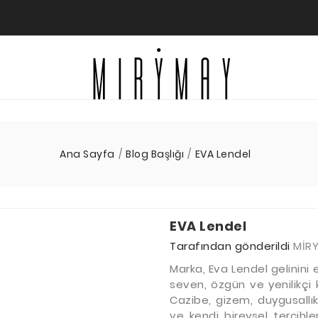
Ana Sayfa
Blog Başlığı
EVA Lendel
EVA Lendel
Tarafından gönderildi
MİR
Marka, Eva Lendel gelinin
seven, özgün ve yenilikçi 
Cazibe, gizem, duygusallı
ve kendi bireysel tercihle