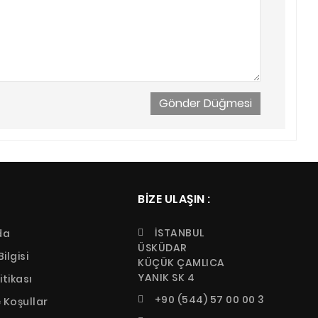
BIZE ULAŞIN :
İSTANBUL
da
ÜSKÜDAR
ilgisi
KÜÇÜK ÇAMLICA
YANIK SK 4
litikası
+90 (544) 57 00 00 3
e Koşullar