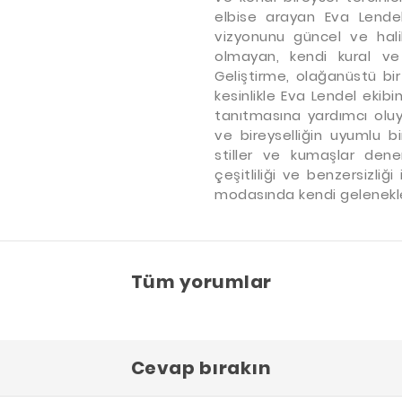
elbise arayan Eva Lendel
vizyonunu güncel ve hali
olmayan, kendi kural ve 
Geliştirme, olağanüstü bi
kesinlikle Eva Lendel ekib
tanıtmasına yardımcı oluy
ve bireyselliğin uyumlu b
stiller ve kumaşlar denem
çeşitliliği ve benzersizli
modasında kendi gelenekler
Tüm yorumlar
Cevap bırakın