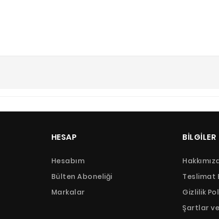
HESAP
BILGILER
Hesabım
Hakkımız
Bülten Aboneliği
Teslimat B
Markalar
Gizlilik Po
Şartlar v