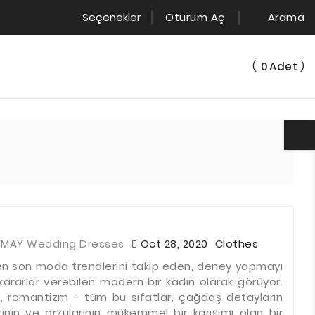
Seçenekler
Oturum Aç
Arama
(
)
0
Adet
YMAY Wedding Dresses
Oct 28, 2020
Clothes
i en son moda trendlerini takip eden, deney yapmayı
kararlar verebilen modern bir kadın olarak görüyor.
k, romantizm - tüm bu sıfatlar, çağdaş detayların
rinin ve arzularının mükemmel bir karışımı olan bir